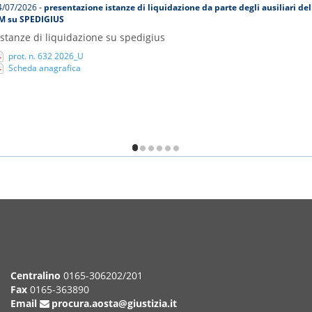
4/07/2026 -
presentazione istanze di liquidazione da parte degli ausiliari del
M su SPEDIGIUS
Istanze di liquidazione su spedigius
prot. n. 632 2026_U
Scheda anagrafica
/6
Centralino
0165-306202/201
Fax
0165-363890
Email
procura.aosta@giustizia.it