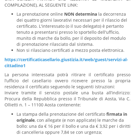
COMPILAZIONE), AL SEGUENTE LINK:
La prenotazione online
NON determina
la decorrenza
dei quattro giorni lavorativi necessari per il rilascio del
certificato. L'interessato (o il suo delegato) è pertanto
tenuto a presentarsi presso lo sportello dell'ufficio,
munito di marche da bollo, per il deposito del modulo
di prenotazione rilasciato dal sistema.
Non si rilasciano certificati a mezzo posta elettronica.
https://certificaticasellario.giustizia.it/web/guest/servizi-al-
cittadino1
La persona interessata potrà ritirare il certificato presso
l’ufficio del casellario ovvero ricevere presso la propria
residenza il certificato seguendo le seguenti istruzioni:
Inviare tramite il servizio postale una busta all’indirizzo:
Procura della Repubblica presso il Tribunale di Aosta, Via C.
Ollietti n. 1 – 11100 Aosta contenente:
La stampa della prenotazione del certificato
firmata in
originale
, con allegate (e non applicate) le marche da
bollo: una da € 16 per il bollo e una da € 3,92 per i diritti
di cancelleria oppure 7,84 se con urgenza;