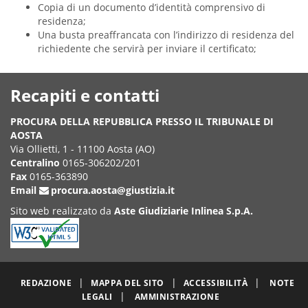
Copia di un documento d’identità comprensivo di
residenza;
Una busta preaffrancata con l’indirizzo di residenza del
richiedente che servirà per inviare il certificato;
Recapiti e contatti
PROCURA DELLA REPUBBLICA PRESSO IL TRIBUNALE DI
AOSTA
Via Ollietti, 1 - 11100 Aosta (AO)
Centralino
0165-306202/201
Fax
0165-363890
Email
procura.aosta@giustizia.it
Sito web realizzato da
Aste Giudiziarie Inlinea S.p.A.
|
|
|
REDAZIONE
MAPPA DEL SITO
ACCESSIBILITÀ
NOTE
|
LEGALI
AMMINISTRAZIONE